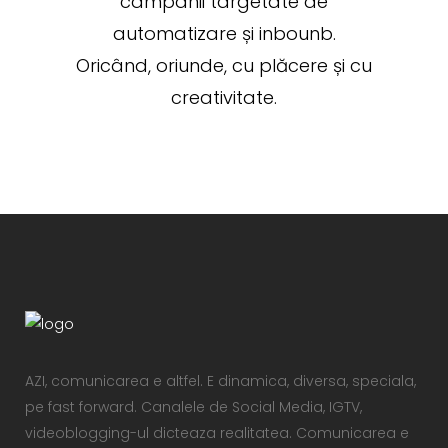
campanii targetate de
automatizare și inbounb.
Oricând, oriunde, cu plăcere și cu
creativitate.
AZI, comunicarea e altfel. E dinamica, diversa, speciala,
pe fast forward. Canalele de Social Media, IGTV,
videoblogging-ul dicteaza realitatea. Comunicarea e