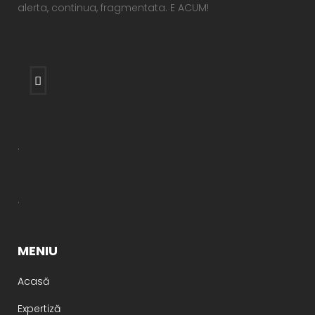
alerta, continua, fragmentata. E ACUM!
.
.
MENIU
Acasă
Expertiză