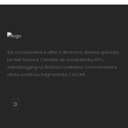
AZI, comunicarea e altfel. E dinamica, diversa, speciala,
pe fast forward. Canalele de Social Media, IGTV,
videoblogging-ul dicteaza realitatea. Comunicarea e
alerta, continua, fragmentata. E ACUM!