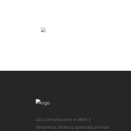
.
AZI, comunicarea e altfel. E
dinamica, diversa, speciala, pe fast